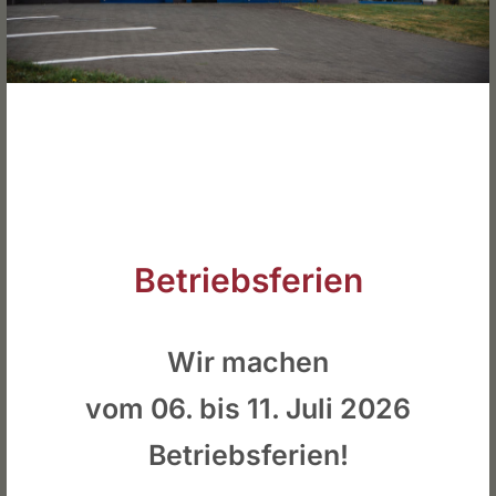
Nina Mabillon
Zemmerer Str. 14
54313 Zemmer
Verbraucher­streit­beilegung/Universal­
schlichtungs­stelle
Wir sind nicht bereit oder verpflichtet, an Streitbeilegungsverfahren vor
einer Verbraucherschlichtungsstelle teilzunehmen.
Konzeption und Umsetzung
Betriebsferien
web You up – Internetservice Frank Schulz
Wir machen
vom 06. bis 11. Juli 2026
Betriebsferien!