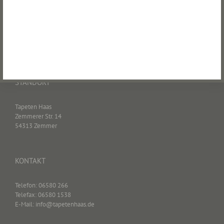
STANDORT
Tapeten Haas
Zemmerer Str. 14
54313 Zemmer
KONTAKT
Telefon: 06580 266
Telefax: 06580 1538
E-Mail: info@tapetenhaas.de