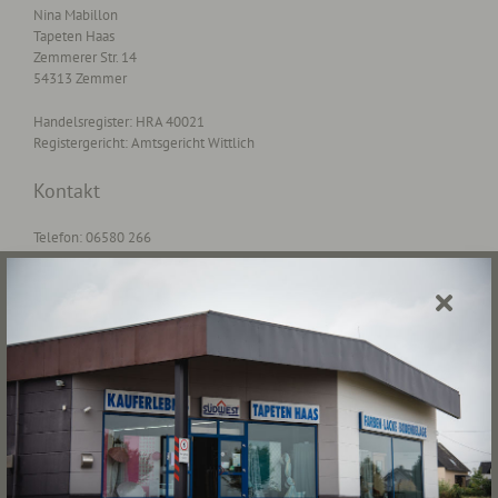
Nina Mabillon
Tapeten Haas
Zemmerer Str. 14
54313 Zemmer
Handelsregister: HRA 40021
Registergericht: Amtsgericht Wittlich
Kontakt
Telefon: 06580 266
Telefax: 06580 1538
E-Mail: info@tapetenhaas.de
Umsatzsteuer-ID
Umsatzsteuer-Identifikationsnummer gemäß § 27 a
Umsatzsteuergesetz:
DE 297 520 922
Redaktionell verantwortlich