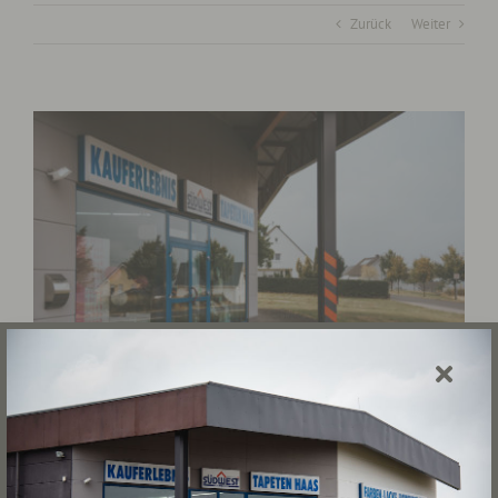
Zurück
Weiter
View
Larger
Image
Projekt Beschreibung