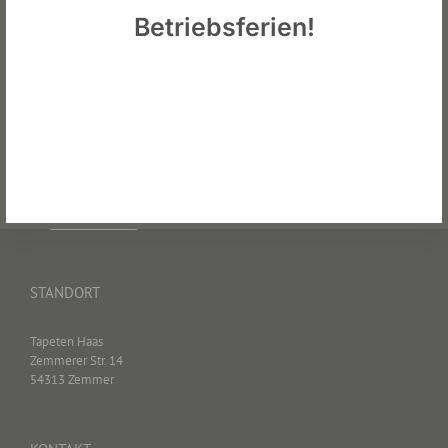
Betriebsferien!
STANDORT
Tapeten Haas
Zemmerer Str. 14
54313 Zemmer