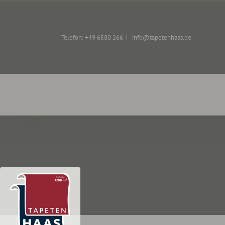
Zum
Inhalt
springen
Telefon: +49 6580 266
|
info@tapetenhaas.de
Farb- und Lacktönservice