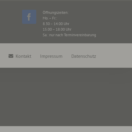
Öffnungszeiten:
Mo. – Fr.:
Facebook
8.30 – 14.00 Uhr
15.00 – 18.00 Uhr
Sa.: nur nach Terminvereinbarung
Kontakt
Impressum
Datenschutz