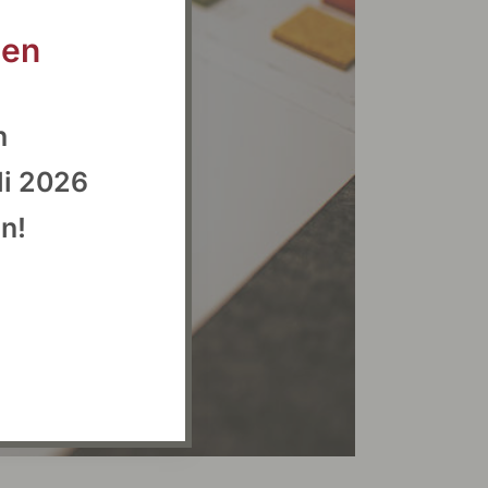
ien
n
li 2026
n!