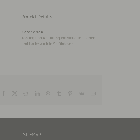
Projekt Details
Kategorien:
Tönung und Abfüllung individueller Farben
und Lacke auch in Sprühdosen
Facebook
X
Reddit
LinkedIn
WhatsApp
Tumblr
Pinterest
Vk
E-
Mail
SITEMAP