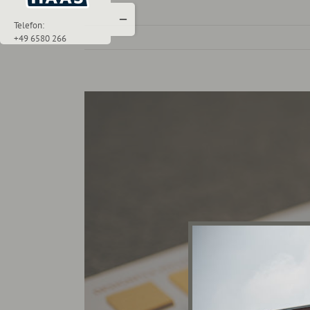
Toggle
Sliding
Telefon:
Bar
+49 6580 266
Area
View
Larger
Image