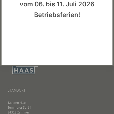
Facebook
X
Reddit
LinkedIn
WhatsApp
Tumblr
Pinterest
Vk
E-
vom 06. bis 11. Juli 2026
Mail
Betriebsferien!
STANDORT
Tapeten Haas
Zemmerer Str. 14
54313 Zemmer