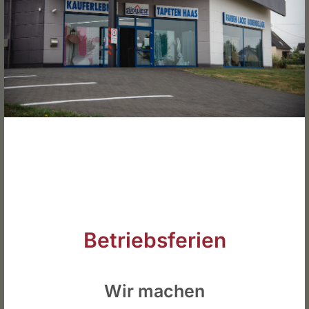
Komplettes Spektrum an Lacken, Innen- und Fassadenfarben
Projekt Details
Kategorien:
Komplettes Spektrum an Lacken, Innen- und Fassadenfarben
Project URL:
View Project
Copyright:
From Creattica
Betriebsferien
Teilen Sie diesen Artikel!
Wir machen