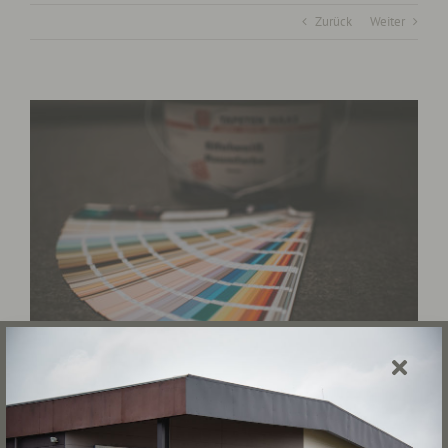
Zurück
Weiter
View
Larger
Image
Projekt Beschreibung