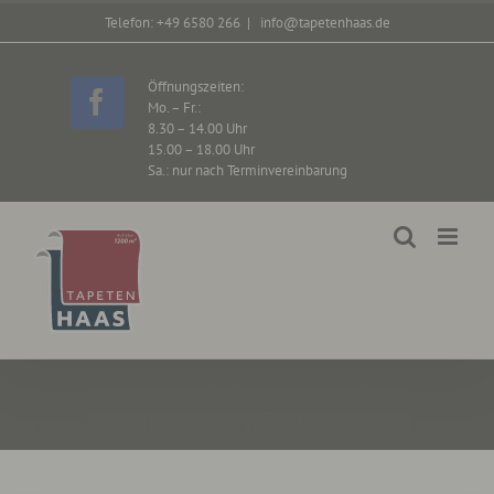
Zum
Telefon: +49 6580 266
|
info@tapetenhaas.de
Inhalt
springen
Öffnungszeiten:
Mo. – Fr.:
Facebook
8.30 – 14.00 Uhr
15.00 – 18.00 Uhr
Sa.: nur nach Terminvereinbarung
Hochwertige Aufarbeitung und
Neugestaltung von Polstermöbeln