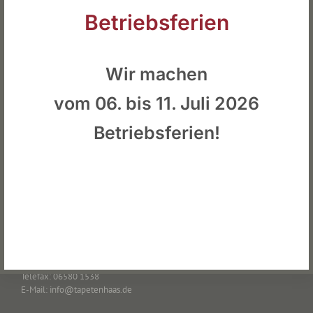
Betriebsferien
Wir machen
vom 06. bis 11. Juli 2026
STANDORT
Betriebsferien!
Tapeten Haas
Zemmerer Str. 14
54313 Zemmer
KONTAKT
Telefon: 06580 266
Telefax: 06580 1538
E-Mail: info@tapetenhaas.de