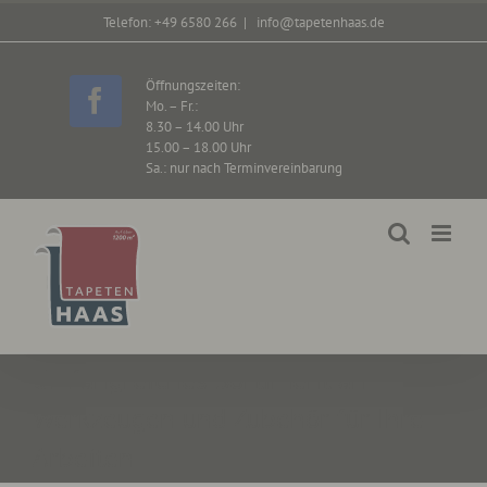
Zum
Telefon: +49 6580 266
|
info@tapetenhaas.de
Inhalt
springen
Öffnungszeiten:
Mo. – Fr.:
Facebook
8.30 – 14.00 Uhr
15.00 – 18.00 Uhr
Sa.: nur nach Terminvereinbarung
Umfangreiches Sortiment an
Werkzeugen und Zubehör für Ihre
Arbeiten